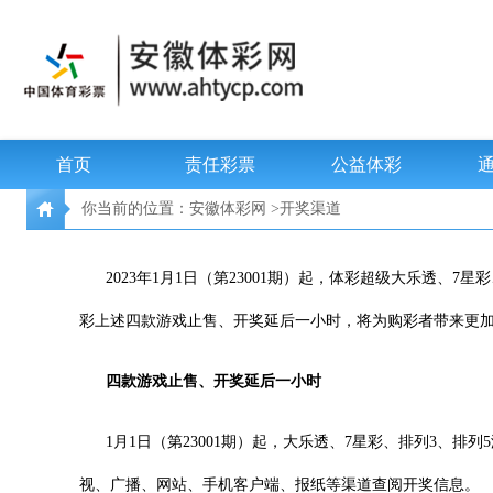
首页
责任彩票
公益体彩
你当前的位置：
安徽体彩网
>
开奖渠道
2023年1月1日（第23001期）起，体彩超级大乐透、7星
彩上述四款游戏止售、开奖延后一小时，将为购彩者带来更
四款游戏止售、开奖延后一小时
1月1日（第23001期）起，大乐透、7星彩、排列3、排列5游
视、广播、网站、手机客户端、报纸等渠道查阅开奖信息。