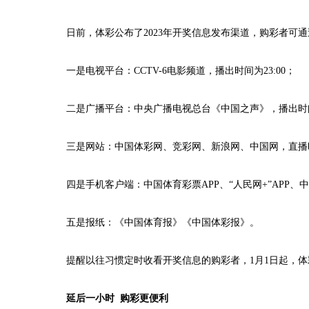
日前，体彩公布了2023年开奖信息发布渠道，购彩者可通
一是电视平台：CCTV-6电影频道，播出时间为23:00；
二是广播平台：中央广播电视总台《中国之声》，播出时间约
三是网站：中国体彩网、竞彩网、新浪网、中国网，直播时间
四是手机客户端：中国体育彩票APP、“人民网+”APP、中
五是报纸：《中国体育报》《中国体彩报》。
提醒以往习惯定时收看开奖信息的购彩者，1月1日起，体
延后一小时 购彩更便利