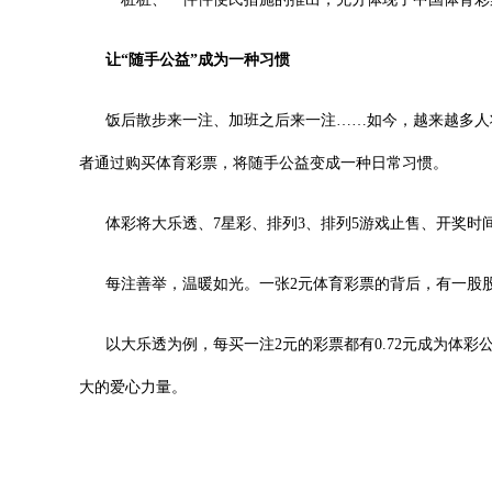
让“随手公益”成为一种习惯
饭后散步来一注、加班之后来一注……如今，越来越多人将
者通过购买体育彩票，将随手公益变成一种日常习惯。
体彩将大乐透、7星彩、排列3、排列5游戏止售、开奖时
每注善举，温暖如光。一张2元体育彩票的背后，有一股股
以大乐透为例，每买一注2元的彩票都有0.72元成为体彩
大的爱心力量。