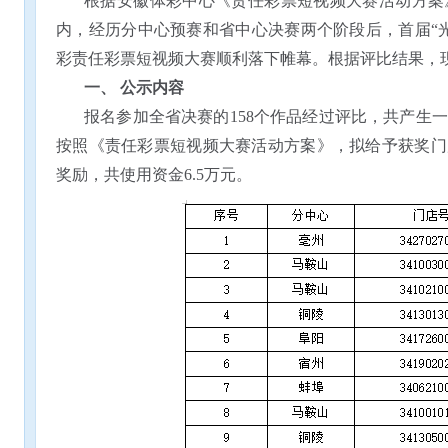
根据安徽体彩中心《责任彩票短视频大赛活动方案》
内，经历分中心预赛和省中心决赛两个阶段后，首届“
彩责任彩票短视频大赛顺利落下帷幕。根据评比结果，
一、 公示内容
报名参加全省决赛的158个作品经过评比，共产生一
按照《责任彩票短视频大赛活动方案》，拟给予获奖门店一等
奖励，共使用资金6.5万元。