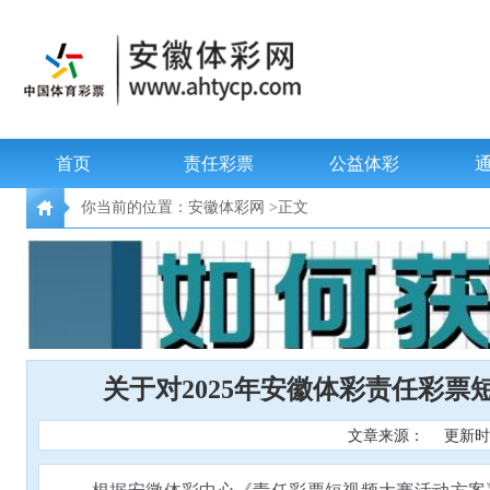
首页
责任彩票
公益体彩
你当前的位置：
安徽体彩网
>
正文
关于对2025年安徽体彩责任彩
文章来源： 更新时间：2