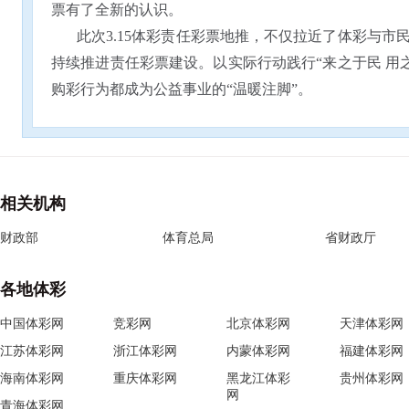
票有了全新的认识。
此次3.15体彩责任彩票地推，不仅拉近了体彩与
持续推进责任彩票建设。以实际行动践行“来之于民 用
购彩行为都成为公益事业的“温暖注脚”。
相关机构
财政部
体育总局
省财政厅
各地体彩
中国体彩网
竞彩网
北京体彩网
天津体彩网
江苏体彩网
浙江体彩网
内蒙体彩网
福建体彩网
海南体彩网
重庆体彩网
黑龙江体彩
贵州体彩网
网
青海体彩网