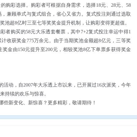
购彩选择。购彩者可根据自身需求，选择18元、28元、58
码，兼顾单式与复式组合，省心又省力。复式投注则通过选取
奖池超8亿时三至七等奖奖金提升机制，让购彩变得更超值。
州购彩者购买的58元大乐透套餐票，其中7+2复式投注幸运中得1
累计收获奖金775万余元。由于当期奖池金额超8亿元，三等奖
单注奖金由150元提升至200元，相较奖池8亿下单票多获得奖金
。
活动，自2007年大乐透上市以来，已开展过16次派奖，今年
来持续的欢乐与惊喜。
哪些新变化、新惊喜？更多精彩，敬请期待！