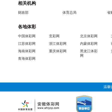
相关机构
财政部
体育总局
省
各地体彩
中国体彩网
竞彩网
北京体彩网
江苏体彩网
浙江体彩网
内蒙体彩网
海南体彩网
重庆体彩网
黑龙江体彩
网
青海体彩网
温馨