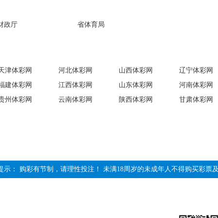
财政厅
省体育局
天津体彩网
河北体彩网
山西体彩网
辽宁体彩网
福建体彩网
江西体彩网
山东体彩网
河南体彩网
贵州体彩网
云南体彩网
陕西体彩网
甘肃体彩网
提示： 购彩有节制，请理性投注！ 未满18周岁的未成年人不得购买彩票及