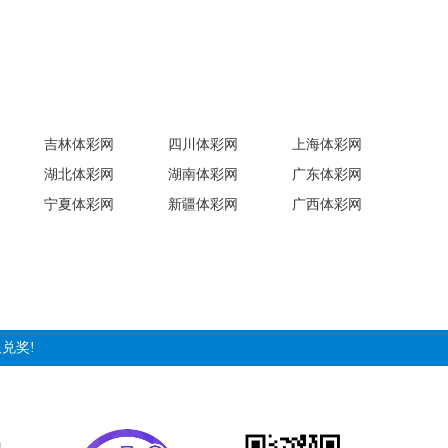
吉林体彩网
四川体彩网
上海体彩网
湖北体彩网
湖南体彩网
广东体彩网
宁夏体彩网
新疆体彩网
广西体彩网
兑奖!