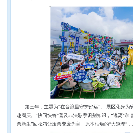
第三年，主题为“在音浪里守护好运”。 展区化身为
趣圈层。“快问快答”普及非法彩票识别知识，“逃离‘诈’
票新生”回收箱让废票变废为宝。原本枯燥的“大道理”，