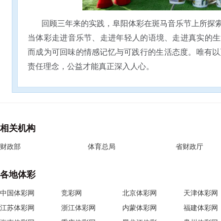
回顾三年来的实践，阜阳体彩在斑马音乐节上所探
当体彩走进音乐节、走进年轻人的语境、走进真实的生
而成为可回味的情感记忆与可践行的生活态度。唯有以
责任理念，公益才能真正深入人心。
相关机构
财政部
体育总局
省财政厅
各地体彩
中国体彩网
竞彩网
北京体彩网
天津体彩网
江苏体彩网
浙江体彩网
内蒙体彩网
福建体彩网