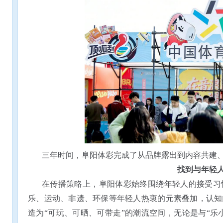
三年时间，阜阳体彩完成了从品牌露出到内容共建
找到与年轻人
在传播策略上，阜阳体彩始终围绕年轻人的接受习
乐、运动、非遗、环保等年轻人热衷的元素叠加，认知
造为“可玩、可晒、可带走”的潮流空间，无论是与“乐