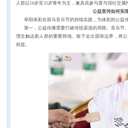
人群以18岁至35岁青年为主，兼具高参与度与强社交
公益宣传如何实现
阜阳体彩在斑马音乐节的持续实践，为体彩的公益
第一，公益传播需要打破传统渠道的局限。音乐节
理念触达新人群的重要阵地。敢于走出固有边界，将公
前提。