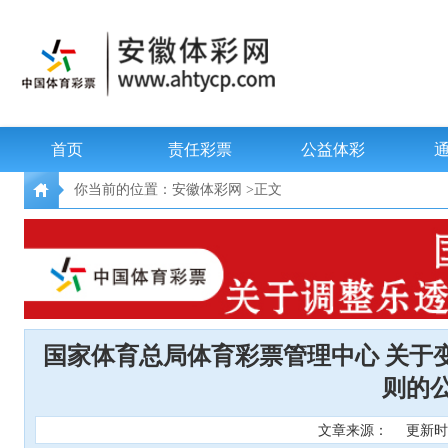
首页
责任彩票
公益体彩
你当前的位置：
安徽体彩网
>
正文
国家体育总局体育彩票管理中心 关于
则的
文章来源： 更新时间：2